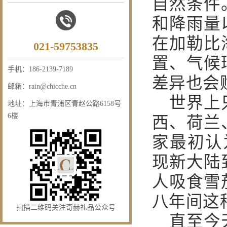
自然条件
和降雨量
在加勒比
021-59753835
置、气候
手机：
186-2139-7189
差异也会
邮箱：
rain@chicche.cn
世界上
地址：
上海市青浦区青赵公路6158号
6楼
西、荷兰
家最初认
现新大陆
人吸食雪
八年间这
扫描二维码关注奇赫礼品公众号
直至今