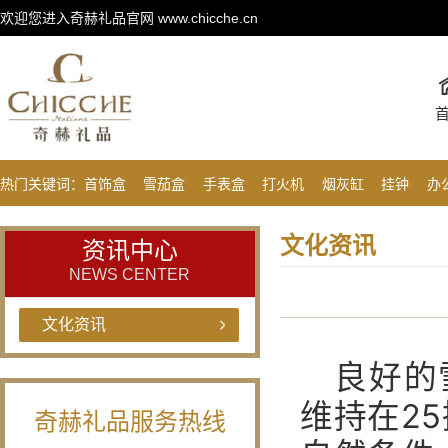
欢迎您进入奇赫礼品官网 www.chicche.cn
热门关键词：
首饰盒
雪茄盒
手表盒
打火机
烟灰缸
挂钟
办
文化资讯
资讯中心
NEWS CENTER
文化资讯
良好的
维持在2
奇赫礼品服务热线