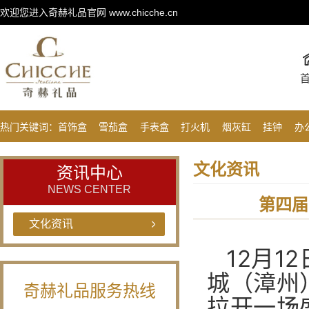
欢迎您进入奇赫礼品官网 www.chicche.cn
热门关键词：
首饰盒
雪茄盒
手表盒
打火机
烟灰缸
挂钟
办
文化资讯
资讯中心
NEWS CENTER
第四届
文化资讯
12月1
城（漳州
奇赫礼品服务热线
拉开一场